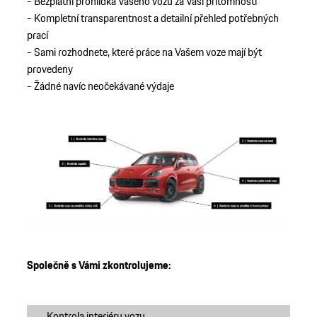
- Bezplatní prohlídka Vašeho vozu za Vaší přítomnosti
- Kompletní transparentnost a detailní přehled potřebných
prací
- Sami rozhodnete, které práce na Vašem voze mají být
provedeny
- Žádné navíc neočekávané výdaje
Společně s Vámi zkontrolujeme:
Kontrola interiéru vozu