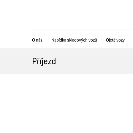
O nás
Nabídka skladových vozů
Ojeté vozy
Chci být kontaktován
Příjezd