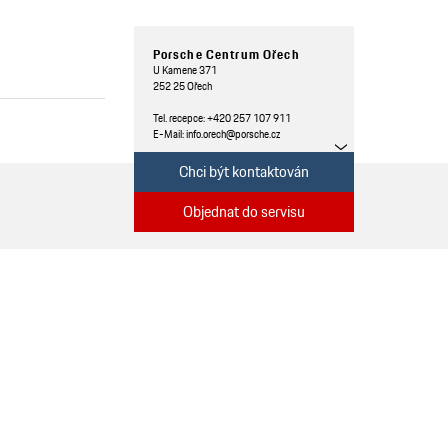
Porsche Centrum Ořech
U Kamene 371
252 25 Ořech
Tel. recepce: +420 257 107 911
E-Mail:
info.orech@porsche.cz
Kontakt
Chci být kontaktován
Objednat do servisu